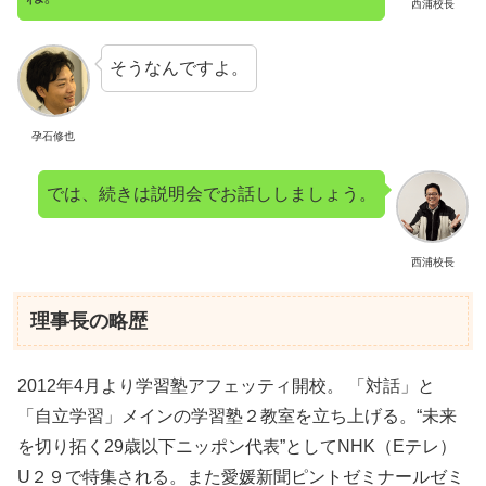
西浦校長
そうなんですよ。
孕石修也
では、続きは説明会でお話ししましょう。
西浦校長
理事長の略歴
2012年4月より学習塾アフェッティ開校。 「対話」と
「自立学習」メインの学習塾２教室を立ち上げる。“未来
を切り拓く29歳以下ニッポン代表”としてNHK（Eテレ）
U２９で特集される。また愛媛新聞ピントゼミナールゼミ