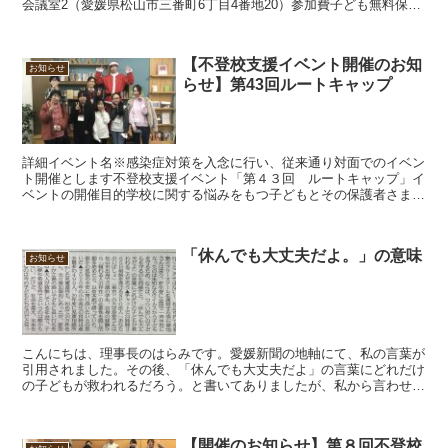
会議室2（愛媛県松山市三番町6丁目4番地20）参加費子ども無料保護
者500円※保護者さんだけで話せる部屋を...
【不登校支援イベント開催のお知
お知らせ
らせ】第43回ルートキャップ
詳細イベント名※感染症対策を入念に行い、従来通り対面でのイベン
ト開催とします不登校支援イベント「第４３回 ルートキャップ」イ
ベントの開催目的学校に関する悩みをもつ子どもとその保護者さまに
「安心安全の居場所」を提供し、「次への一歩を踏み出すき...
「休んでも大丈夫だよ。」の意味
お知らせ
こんにちは、理事長のはらみです。愛媛新聞の地軸にて、私の言葉が
引用されました。その後、「休んでも大丈夫だよ」の言葉にどれだけ
の子どもが救われるだろう。と書いてありましたが、私から言わせれ
ば一面の地軸にこのお題で書いてくださった記者さんのおか...
【開催のお知らせ】第８回不登校