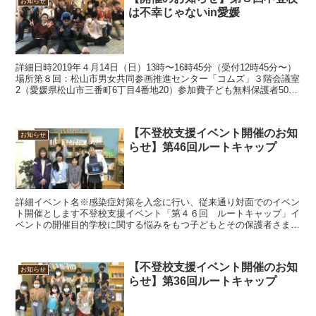
お知らせ
は不幸じゃないin愛媛
詳細日時2019年４月14日（日）13時〜16時45分（受付12時45分〜）
場所第８回：松山市男女共同参画推進センター「コムズ」３階会議室
2（愛媛県松山市三番町6丁目4番地20）参加費子ども無料保護者500
円申込方法①参加申込フォームから申...
【不登校支援イベント開催のお知
お知らせ
らせ】第46回ルートキャップ
詳細イベント名※感染症対策を入念に行い、従来通り対面でのイベン
ト開催とします不登校支援イベント「第４６回 ルートキャップ」イ
ベントの開催目的学校に関する悩みをもつ子どもとその保護者さまに
「安心安全の居場所」を提供し、「次への一歩を踏み出すき...
【不登校支援イベント開催のお知
お知らせ
らせ】第36回ルートキャップ