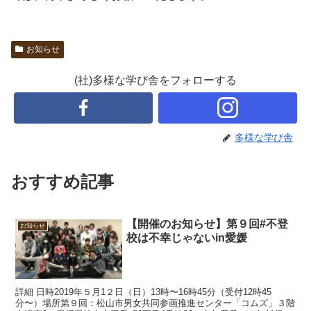
お知らせ
(社)多様な学び舎をフォローする
多様な学び舎
おすすめ記事
【開催のお知らせ】第９回#不登
お知らせ
校は不幸じゃないin愛媛
詳細 日時2019年５月1２日（日）13時〜16時45分（受付12時45
分〜）場所第９回：松山市男女共同参画推進センター「コムズ」３階