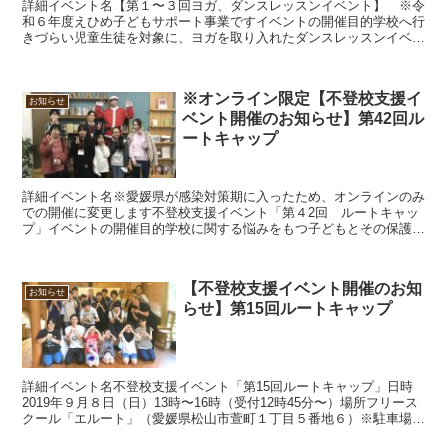
詳細イベント名【第１〜３回ヨガ、ダンスレッスンイベント】 ※令
和６年度えひめ子どもサポート事業ですイベントの開催目的学校へ行
きづらい児童生徒を対象に、ヨガを取り入れたダンスレッスンイベン
トを開催します。他者との距離感が計りづらい傾向がある子...
※オンライン限定【不登校支援イ
お知らせ
ベント開催のお知らせ】第42回ル
ートキャップ
詳細イベント名※愛媛県が感染対策期に入ったため、オンラインのみ
での開催に変更します不登校支援イベント「第４2回 ルートキャッ
プ」イベントの開催目的学校に関する悩みをもつ子どもとその保護者
さまに「安心安全の居場所」を提供し、「次への一歩を踏み...
【不登校支援イベント開催のお知
お知らせ
らせ】第15回ルートキャップ
詳細イベント名不登校支援イベント「第15回ルートキャップ」日時
2019年９月８日（日）13時〜16時（受付12時45分〜）場所フリース
クール「エルート」（愛媛県松山市萱町１丁目５番地６）※駐車場は
ございません。公共の交通機関でお越しになるか...