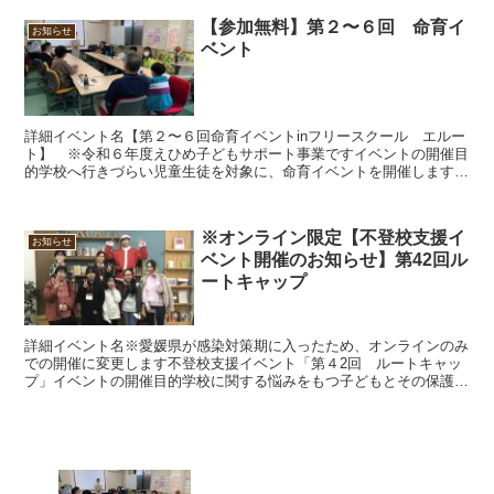
【参加無料】第２〜６回 命育イ
お知らせ
ベント
詳細イベント名【第２〜６回命育イベントinフリースクール エルー
ト】 ※令和６年度えひめ子どもサポート事業ですイベントの開催目
的学校へ行きづらい児童生徒を対象に、命育イベントを開催します。
自分と他者の存在（命）を尊重する力を育む授業のことを...
※オンライン限定【不登校支援イ
お知らせ
ベント開催のお知らせ】第42回ル
ートキャップ
詳細イベント名※愛媛県が感染対策期に入ったため、オンラインのみ
での開催に変更します不登校支援イベント「第４2回 ルートキャッ
プ」イベントの開催目的学校に関する悩みをもつ子どもとその保護者
さまに「安心安全の居場所」を提供し、「次への一歩を踏み...