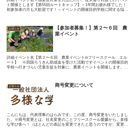
ト開催とします【第55回ルートキャップ】～1年間お疲れ様でした！
初参加者の方も大歓迎です！～イベントの開催目的学校に関する悩み
をもつ子どもとその保護者さまに「安心安全の居場所」を...
【参加者募集！】第２〜６回 農
お知らせ
業イベント
詳細イベント名【第２〜６回 農業イベントinフリースクール エル
ート】 ※四国ろうきん助成金を受けた活動ですイベントの開催目的
学校へ行きづらい児童生徒を対象に、農業イベントを開催します。英
語でのやりとりをする楽しさ通して、豊な心を育み、楽し...
商号変更について
お知らせ
こんにちは、代表理事のはらみです。この度、商号変更をいたしまし
た。※商号変更とは、社名変更のことフリースクール愛媛から、多様
な学び舎へ！（ほとんどの表記を変更できたと思うのですが、変更さ
れてないところに気付いた方はぜひこっそり教えてください...