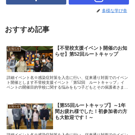
多様な学び舎
おすすめ記事
【不登校支援イベント開催のお知
お知らせ
らせ】第52回ルートキャップ
詳細イベント名※感染症対策を入念に行い、従来通り対面でのイベン
ト開催とします不登校支援イベント「第52回 ルートキャップ」イ
ベントの開催目的学校に関する悩みをもつ子どもとその保護者さまに
「安心安全の居場所」を提供し、「次への一歩を踏み出すき...
【第55回ルートキャップ】～1年
お知らせ
間お疲れ様でした！初参加者の方
も大歓迎です！～
詳細イベント名※感染症対策を入念に行い、従来通り対面でのイベン