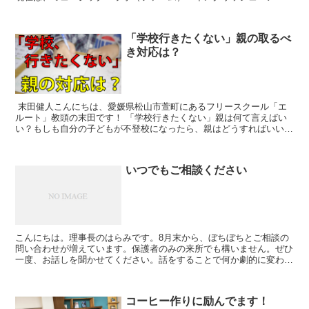
ト・PE（体育）の時間が日替わりでおこなわれています。エ...
「学校行きたくない」親の取るべ
き対応は？
末田健人こんにちは、愛媛県松山市萱町にあるフリースクール「エ
ルート」教頭の末田です！ 「学校行きたくない」親は何て言えばい
い？もしも自分の子どもが不登校になったら、親はどうすればいいの
でしょう？自分自身も体験したことがなく、想像もつかない...
いつでもご相談ください
こんにちは。理事長のはらみです。8月末から、ぼちぼちとご相談の
問い合わせが増えています。保護者のみの来所でも構いません。ぜひ
一度、お話しを聞かせてください。話をすることで何か劇的に変わる
ってことはないです。ないけど、心にちょっとスキマが生ま...
コーヒー作りに励んでます！