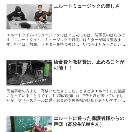
エルートミュージックの楽しさ
エルートタイムのミュージックでは？こんにちは、理事長のはらみで
す。エルートタイム、ミュージックの時間にはギターが鳴り響きま
す。担当は、教頭。（ギターを持つ教頭は、いつもよりかっこいいで
すね）「Aマイナー！！次はG！！」それに合わせて、生徒た...
給食費と教材費は、止めることが
可能！！
元当事者の方より、寄稿いただきました。ときどきエルートにお世話
になっていることりです。1つ前の記事（）で孕石君が書いていまし
たが、フリースクールに通うお金の支援を県が始めたみたいです。対
象の方にはとってもうれしいお話ですね。子どもが学校に行...
エルートに通った保護者様からの
声③（高校生Y.Wさん）